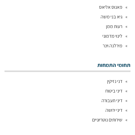
פאנוס אליאס
גיא בני משה
רעות ממן
לינוי מדמוני
מירלנה וינר
תחומי התמחות
דני נזיקין
דיני ביטוח
דיני תעבורה
דיני ירושה
שירותים נוטריוניים